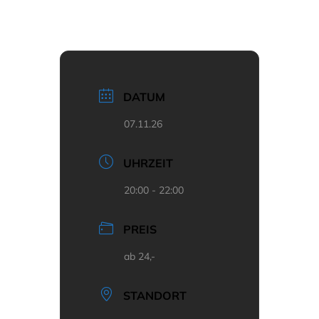
DATUM
07.11.26
UHRZEIT
20:00 - 22:00
PREIS
ab 24,-
STANDORT