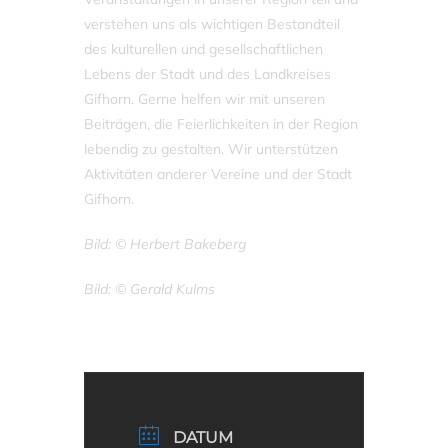
verstehen uns als wichtigen Bestandteil
des kulturellen und gesellschaftlichen
Lebens der Stadt und des Landkreises
Gifhorn. Gerne helfen wir mit unseren
Beiträgen, die Feierlichkeiten in der Region
lebendig zu gestalten. Wir unterstützen
Aktivitäten anderer Vereine und der Stadt
Gifhorn.
Bild: © Herbert Bakeberg
Bild: © Gerald Kulms
DATUM