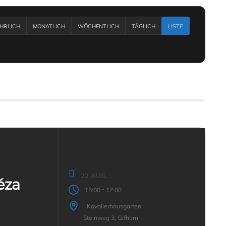
ÄHRLICH
MONATLICH
WÖCHENTLICH
TÄGLICH
LISTE
22 AUG.
éza
-
15:00
17:00
Kavalierhausgarten
Steinweg 3, Gifhorn