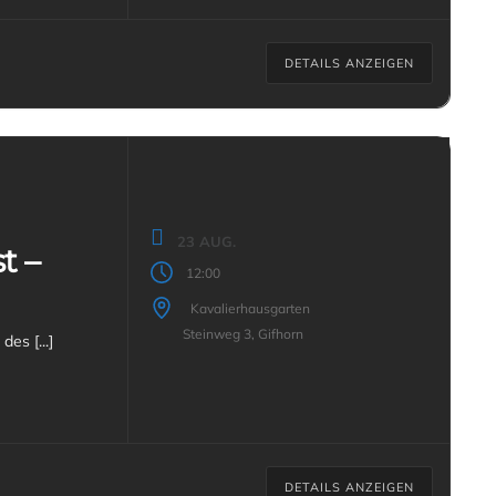
DETAILS ANZEIGEN
23 AUG.
t –
12:00
Kavalierhausgarten
Steinweg 3, Gifhorn
Ein fester Bestandteil jedes Gifhorner Altstadtfestes ist das Programm des [...]
DETAILS ANZEIGEN