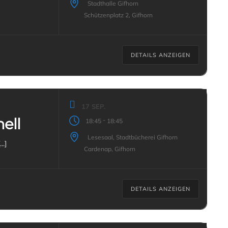
Stadthalle Gifhorn
Schützenplatz 2, Gifhorn
DETAILS ANZEIGEN
17 SEP.
nell
-
18:45
18:45
Lesesaal, Stadtbücherei Gifhorn
lar Die Literaturwerkstatt befindet sich im 34. Jahr [...]
Cardenap, Gifhorn
DETAILS ANZEIGEN