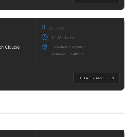
23 AUG.
-
14:00
16:00
on Claudia
Kavalierhausgarten
Steinweg 3, Gifhorn
DETAILS ANZEIGEN