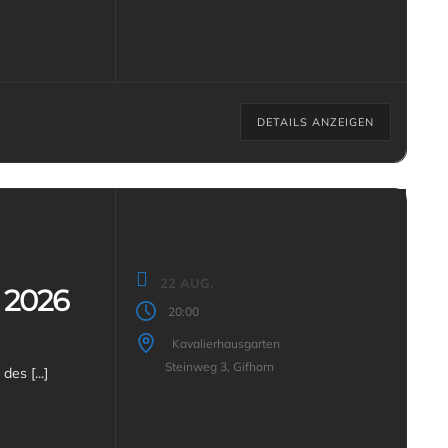
DETAILS ANZEIGEN
22 AUG.
 2026
20:00
Kavalierhausgarten
Steinweg 3, Gifhorn
Ein fester Bestandteil jedes Gifhorner Altstadtfestes ist das Programm des [...]