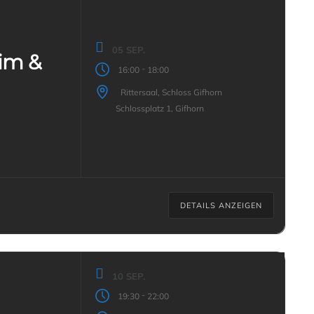
05 SEP.
im &
-
16:00
18:00
Rittersaal, Schloss Gifhorn
Schlossplatz 1, Gifhorn
DETAILS ANZEIGEN
10 SEP.
-
19:30
22:00