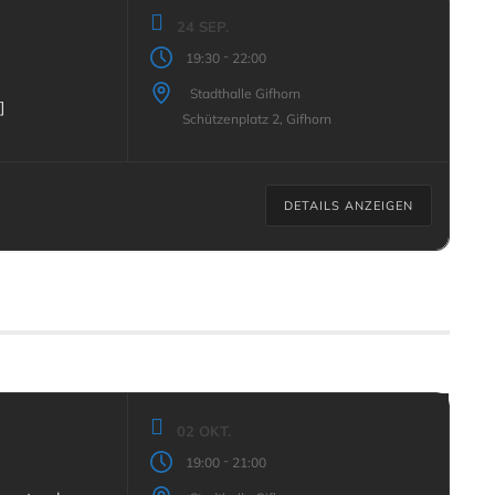
24 SEP.
-
19:30
22:00
Stadthalle Gifhorn
 erzählt und [...]
Schützenplatz 2, Gifhorn
DETAILS ANZEIGEN
02 OKT.
-
19:00
21:00